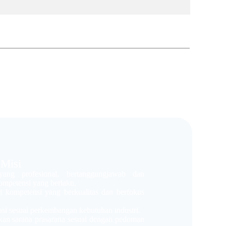
Misi
ang profesional, bertanggungjawab dan
kompetensi yang berlaku.
si kompetensi yang berkualitas dan berfokus
i sesuai perkembangan kebutuhan industri.
n sarana prasarana sesuai dengan pedoman