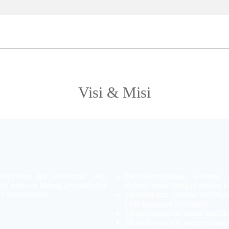
Visi & Misi
dependen dan profesional yang
Menyelenggarakan asesmen y
a manusia bidang produktivitas
objektif sesuai dengan standar 
n internasional.
Menyediakan layanan sertifika
pada kepuasan pelanggan.
Mengembangkan skema sertifikas
Memeliharan dan mengembangka