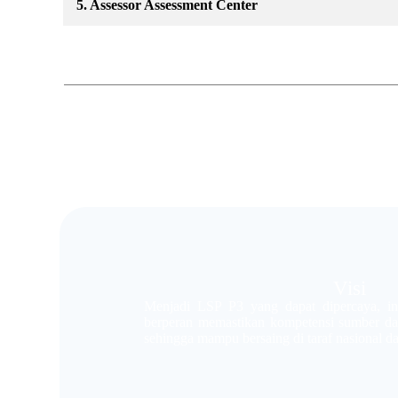
5. Assessor Assessment Center
Visi
Menjadi LSP P3 yang dapat dipercaya, in
berperan memastikan kompetensi sumber day
sehingga mampu bersaing di taraf nasional da